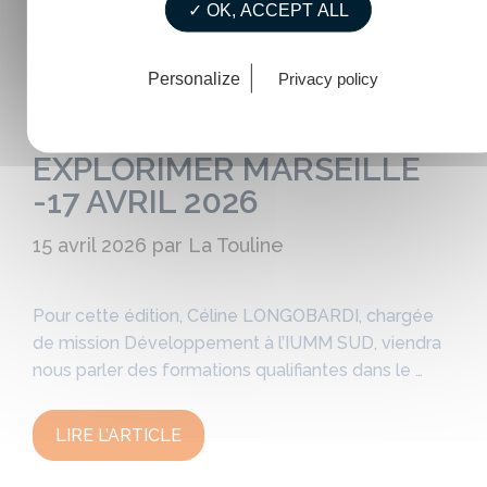
✓ OK, ACCEPT ALL
Personalize
Privacy policy
EXPLORIMER MARSEILLE
-17 AVRIL 2026
15 avril 2026
par
La Touline
Pour cette édition, Céline LONGOBARDI, chargée
de mission Développement à l’IUMM SUD, viendra
nous parler des formations qualifiantes dans le …
LIRE L’ARTICLE