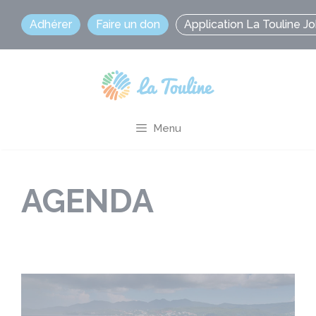
Aller
Adhérer
Faire un don
Application La Touline J
au
contenu
Menu
AGENDA