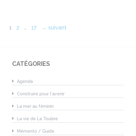
Page
Page
Page
1
2
…
17
→
suivant
CATÉGORIES
Agenda
Construire pour l'avenir
La mer au féminin
La vie de La Touline
Mémento / Guide