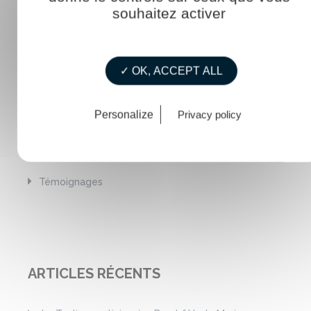
souhaitez activer
Construire pour l'avenir
La mer au féminin
La vie de La Touline
✓ OK, ACCEPT ALL
Mémento / Guide
Personalize
Privacy policy
RDV ExploriMer
Rester informé
Témoignages
ARTICLES RÉCENTS