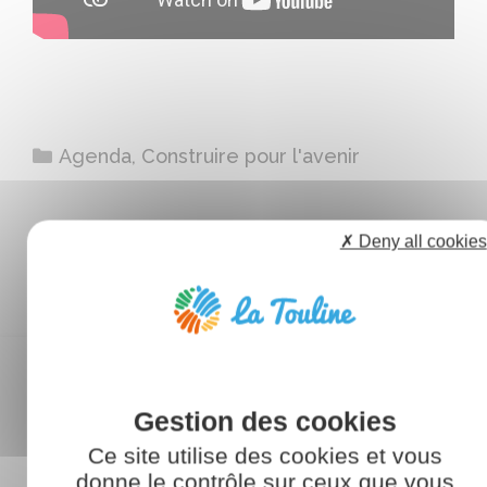
Catégories
Agenda
,
Construire pour l'avenir
✗ Deny all cookies
CATÉGORIES
Ce site utilise des cookies et vous
Agenda
donne le contrôle sur ceux que vous