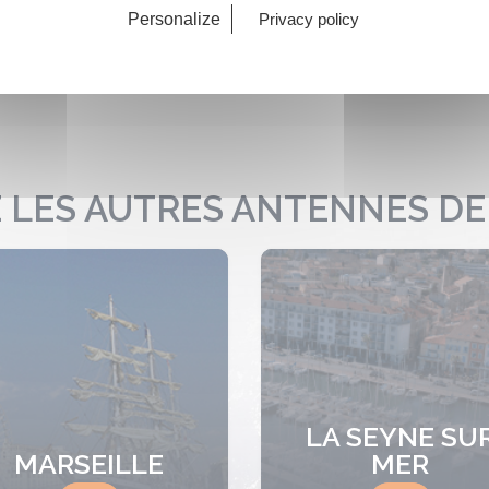
Personalize
Privacy policy
Daniel Gilard, située quai de la Fosse.
LES AUTRES ANTENNES DE
LA SEYNE SU
MARSEILLE
MER