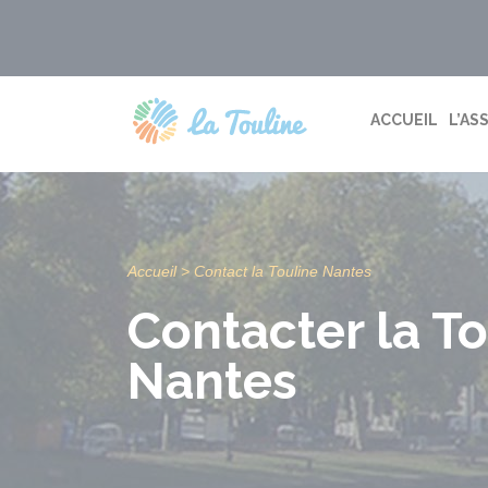
Aller
au
contenu
ACCUEIL
L’AS
Accueil
>
Contact la Touline Nantes
Contacter la T
Nantes