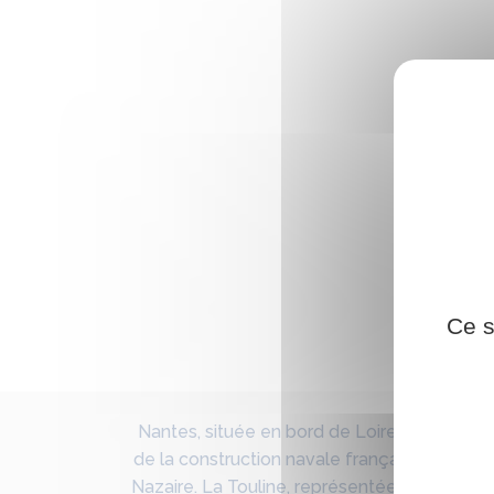
Ce s
Nantes, située en bord de Loire, connait de
de la construction navale française jusque
Nazaire. La Touline, représentée par les béné