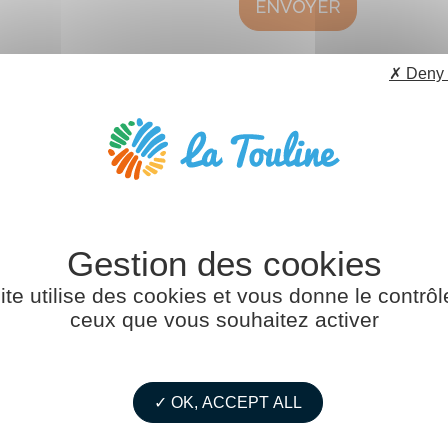
ENVOYER
✗ Deny 
ite utilise des cookies et vous donne le contrôl
ceux que vous souhaitez activer
puis plusieurs décennies une transformation radicale. Haut 
✓ OK, ACCEPT ALL
 dans les années 80, Nantes n’en reste pas moins un Grand P
voles Danielle et Frédéric, vous accueille au sein de l’ancie