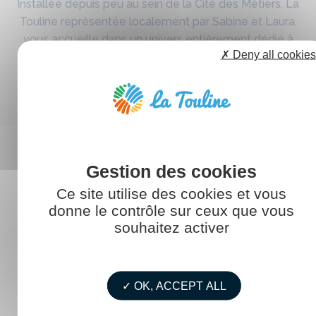
Installée depuis peu au sein de la Cité des Métiers, La
Touline représentée localement par Sabine et Laura,
vous accueille dans un univers entièrement dédié à
✗ Deny all cookies
l’emploi.
DÉCOUVREZ LES AUTRES
Ce site utilise des cookies et vous
ANTENNES DE LA
donne le contrôle sur ceux que vous
TOULINE
souhaitez activer
BREST
✓ OK, ACCEPT ALL