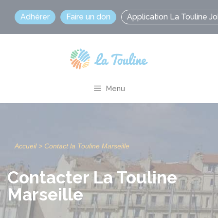
Aller
Adhérer
Faire un don
Application La Touline J
au
contenu
Menu
Accueil
>
Contact la Touline Marseille
Contacter La Touline
Marseille