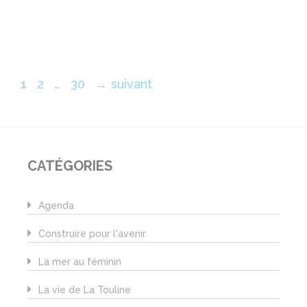
Page
Page
Page
1
2
…
30
→
suivant
CATÉGORIES
Agenda
Construire pour l'avenir
La mer au féminin
La vie de La Touline