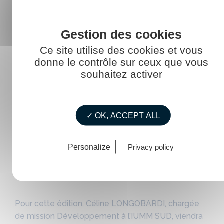
Ce site utilise des cookies et vous
donne le contrôle sur ceux que vous
souhaitez activer
✓ OK, ACCEPT ALL
EXPLORIMER MARSEILLE -17
Personalize
Privacy policy
AVRIL 2026
15 avril 2026
par
La Touline
Pour cette édition, Céline LONGOBARDI, chargée
de mission Développement à l’IUMM SUD, viendra