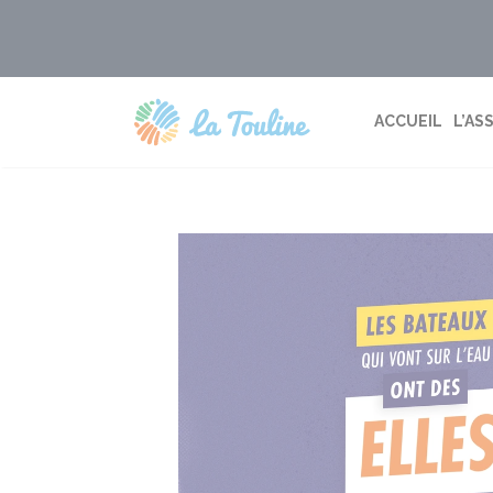
Aller
au
contenu
ACCUEIL
L’AS