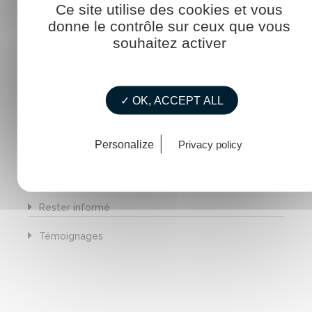
Ce site utilise des cookies et vous
donne le contrôle sur ceux que vous
Agenda
souhaitez activer
Construire pour l'avenir
La mer au féminin
✓ OK, ACCEPT ALL
La vie de La Touline
Personalize
Privacy policy
Mémento / Guide
RDV ExploriMer
Rester informé
Témoignages