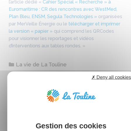
l’article dédié «
Cahier Spécial « Recherche » à
Euromaritime : CR des rencontres avec WestMed,
Plan Bleu, ENSM, Segula Technologies »
organisées
par MerVeille Énergie ou le
télécharger et imprimer
la version « papier »
qui comprend les QRCodes
pour visionner les reportages et vidéos
d’interventions aux tables rondes. »
Catégories
La vie de La Touline
✗ Deny all cookies
CATÉGORIES