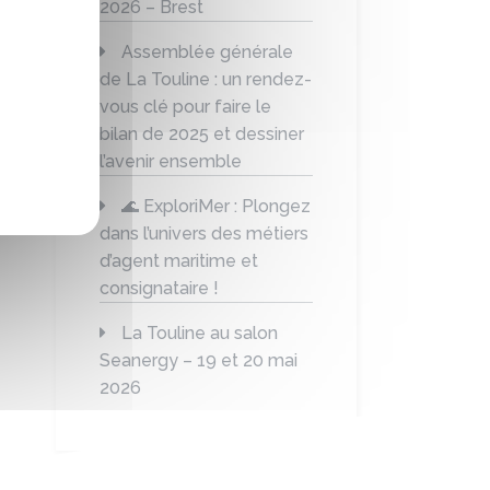
2026 – Brest
Assemblée générale
de La Touline : un rendez-
vous clé pour faire le
bilan de 2025 et dessiner
l’avenir ensemble
🌊 ExploriMer : Plongez
dans l’univers des métiers
d’agent maritime et
consignataire !
La Touline au salon
Seanergy – 19 et 20 mai
2026