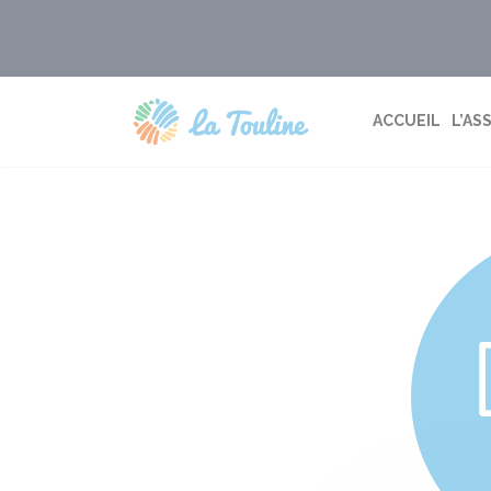
Aller
au
contenu
ACCUEIL
L’AS