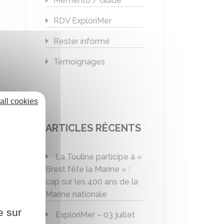
Mémento / Guide
RDV ExploriMer
Rester informé
Témoignages
all cookies
ARTICLES RÉCENTS
La Touline participe à «
Brest fête la Marine » :
cap sur les 400 ans de la
Marine nationale
e sur
ExploriMer – 03 juillet