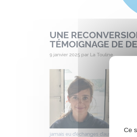
UNE RECONVERSION
TÉMOIGNAGE DE DEL
9 janvier 2025
par
La Touline
« Je sui
cela m’a
Gaëlle G
jours al
démarche
organis
Gaëlle a
vraiment 
Ce s
jamais eu d’échanges d’aussi grandes q