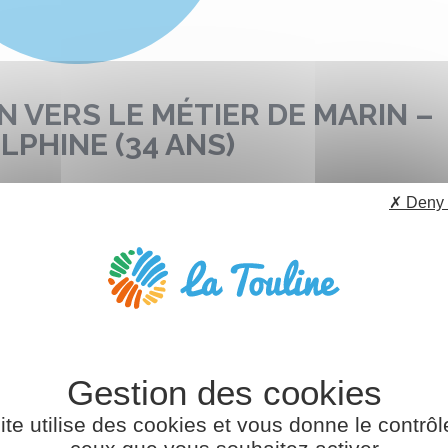
 VERS LE MÉTIER DE MARIN –
PHINE (34 ANS)
✗ Deny 
s accompagnée depuis quelques mois par la Touline et
 énormément aidé. J’ai eu la chance d’être suivie par
effroy qui a su résoudre certaines démarches en quelques
ors que je ne réussissais à obtenir aucun bon conseil ou
s sérieuses avec d’autres conseillers de différents
mes depuis deux ans.
 vraiment pris le temps d’écouter mes projets et s’est
investie pour aider à ce qu’ils se réalisent. Je n’avais
ite utilise des cookies et vous donne le contrôl
ualités auparavant. En quelques mois j’ai pu obtenir le