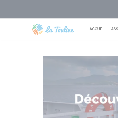
Aller
au
contenu
ACCUEIL
L’AS