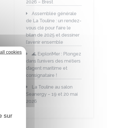
2026 – Brest
Assemblée générale
de La Touline : un rendez-
vous clé pour faire le
bilan de 2025 et dessiner
l’avenir ensemble
all cookies
🌊 ExploriMer : Plongez
dans l’univers des métiers
d’agent maritime et
consignataire !
La Touline au salon
Seanergy – 19 et 20 mai
2026
e sur