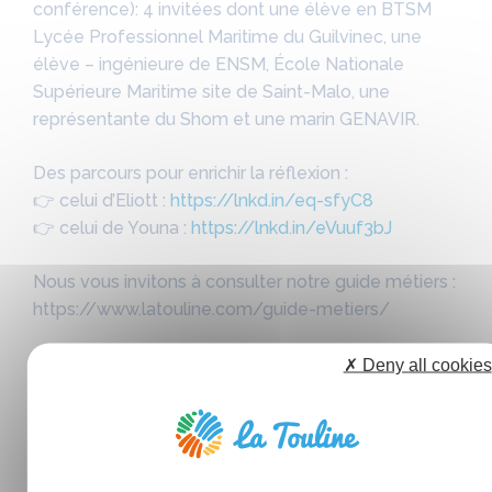
conférence): 4 invitées dont une élève en BTSM
Lycée Professionnel Maritime du Guilvinec, une
élève – ingénieure de ENSM, École Nationale
Supérieure Maritime site de Saint-Malo, une
représentante du Shom et une marin GENAVIR.
Des parcours pour enrichir la réflexion :
👉 celui d’Eliott :
https://lnkd.in/eq-sfyC8
👉 celui de Youna :
https://lnkd.in/eVuuf3bJ
Nous vous invitons à consulter notre guide métiers :
https://www.latouline.com/guide-metiers/
✗ Deny all cookies
Catégories
Agenda