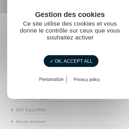
Ce site utilise des cookies et vous
donne le contrôle sur ceux que vous
CATÉGORIES
souhaitez activer
Agenda
✓ OK, ACCEPT ALL
Construire pour l'avenir
La mer au féminin
Personalize
Privacy policy
La vie de La Touline
Mémento / Guide
RDV ExploriMer
Rester informé