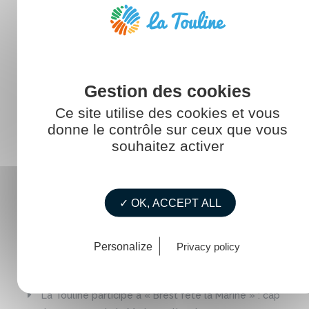
La mer au féminin
La vie de La Touline
Mémento / Guide
RDV ExploriMer
Ce site utilise des cookies et vous
donne le contrôle sur ceux que vous
Rester informé
souhaitez activer
Témoignages
✓ OK, ACCEPT ALL
Personalize
Privacy policy
ARTICLES RÉCENTS
La Touline participe à « Brest fête la Marine » : cap