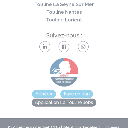
Touline La Seyne Sur Mer
Touline Nantes
Touline Lorient
Suivez-nous :
Adhérer
Faire un don
Application La Touline Jobs
©
Agence Essentiel
2026 |
Mentions légales
|
Données