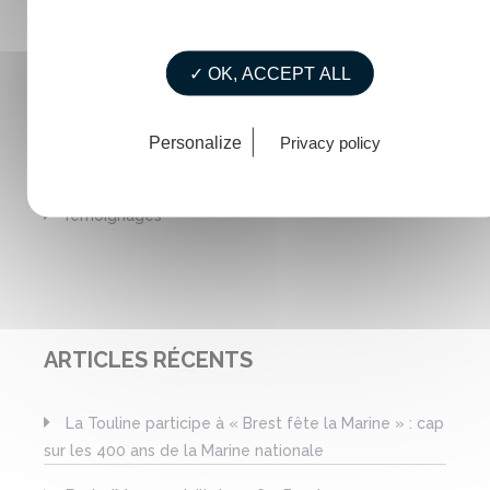
La vie de La Touline
✓ OK, ACCEPT ALL
Mémento / Guide
RDV ExploriMer
Personalize
Privacy policy
Rester informé
Témoignages
ARTICLES RÉCENTS
La Touline participe à « Brest fête la Marine » : cap
sur les 400 ans de la Marine nationale