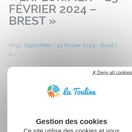
FÉVRIER 2024 –
BREST »
Ping :
ExploriMer - 23 février 2024 - Brest |
L...
✗ Deny all cookies
Les commentaires sont fermés.
CATÉGORIES
Ce site utilise des cookies et vous