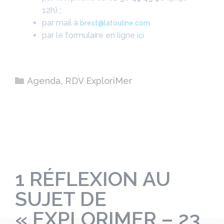
12h) ;
par mail à
brest@latouline.com
par le formulaire en ligne
ici
Catégories
Agenda
,
RDV ExploriMer
1 RÉFLEXION AU
SUJET DE
« EXPLORIMER – 23