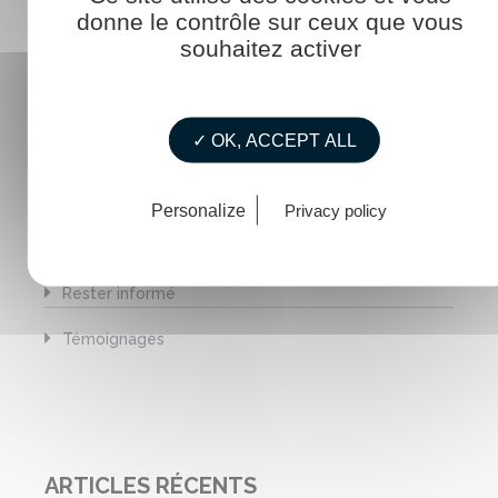
donne le contrôle sur ceux que vous
Agenda
souhaitez activer
Construire pour l'avenir
La mer au féminin
✓ OK, ACCEPT ALL
La vie de La Touline
Mémento / Guide
Personalize
Privacy policy
RDV ExploriMer
Rester informé
Témoignages
ARTICLES RÉCENTS