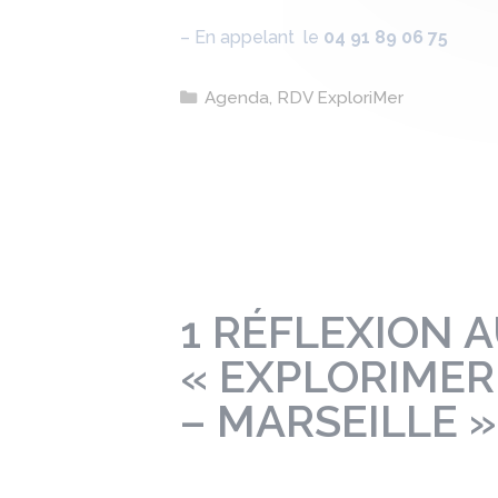
– En appelant le
04 91 89 06 75
Catégories
Agenda
,
RDV ExploriMer
1 RÉFLEXION A
« EXPLORIMER
– MARSEILLE »