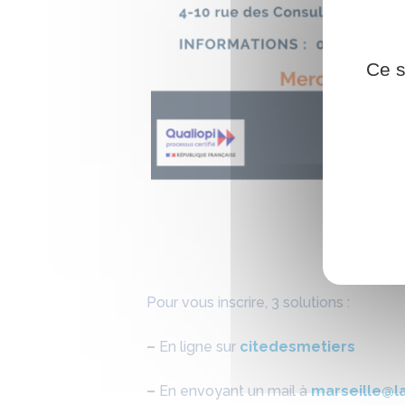
Ce s
Pour vous inscrire, 3 solutions :
–
En ligne sur
citedesmetiers
–
En envoyant un mail à
marseille@l