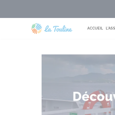
Aller
au
contenu
ACCUEIL
L’AS