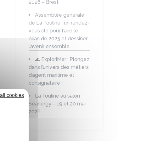
2026 – Brest
Assemblée générale
de La Touline : un rendez-
vous clé pour faire le
bilan de 2025 et dessiner
l’avenir ensemble
🌊 ExploriMer : Plongez
dans l’univers des métiers
d’agent maritime et
consignataire !
all cookies
La Touline au salon
Seanergy – 19 et 20 mai
2026