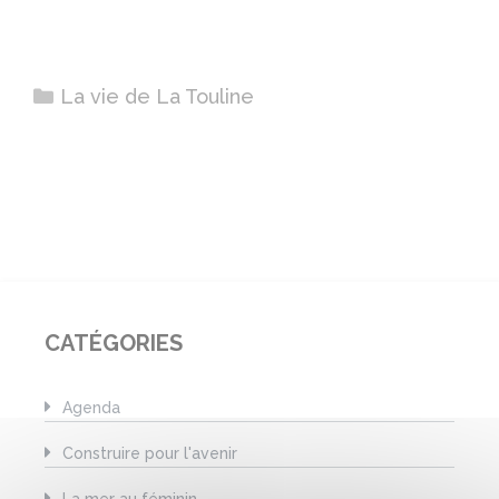
Catégories
La vie de La Touline
CATÉGORIES
Agenda
Construire pour l'avenir
La mer au féminin