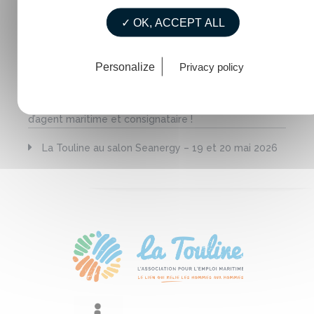
ExploriMer – 03 juillet 2026 – Brest
✓ OK, ACCEPT ALL
Assemblée générale de La Touline : un rendez-
vous clé pour faire le bilan de 2025 et dessiner
Personalize
Privacy policy
l’avenir ensemble
🌊 ExploriMer : Plongez dans l’univers des métiers
d’agent maritime et consignataire !
La Touline au salon Seanergy – 19 et 20 mai 2026