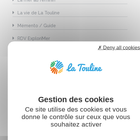
La vie de La Touline
Mémento / Guide
RDV ExploriMer
✗ Deny all cookies
Rester informé
Témoignages
ARTICLES RÉCENTS
Ce site utilise des cookies et vous
donne le contrôle sur ceux que vous
souhaitez activer
La Touline participe à « Brest fête la Marine » : cap
sur les 400 ans de la Marine nationale