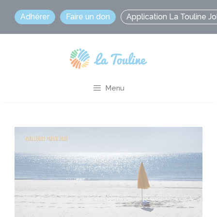
Aller
Adhérer
Faire un don
Application La Touline J
au
contenu
Menu