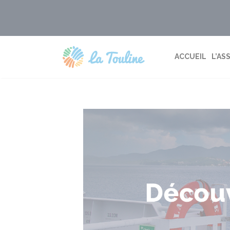
Aller
au
contenu
ACCUEIL
L’AS