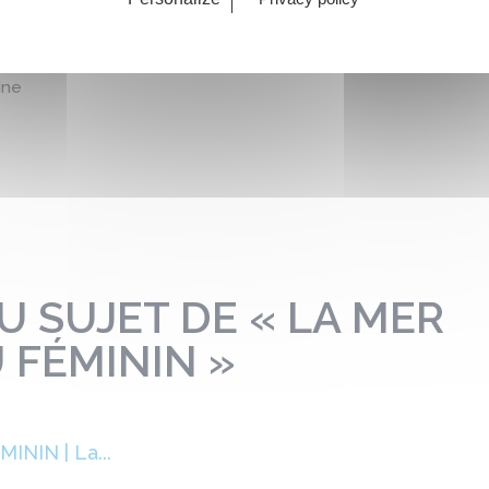
ine
U SUJET DE « LA MER
 FÉMININ »
NIN | La...