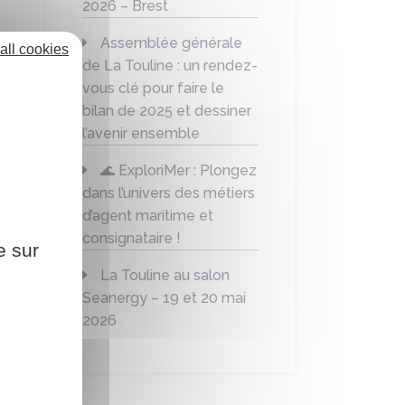
2026 – Brest
Assemblée générale
all cookies
de La Touline : un rendez-
vous clé pour faire le
bilan de 2025 et dessiner
l’avenir ensemble
🌊 ExploriMer : Plongez
dans l’univers des métiers
d’agent maritime et
consignataire !
e sur
La Touline au salon
Seanergy – 19 et 20 mai
2026