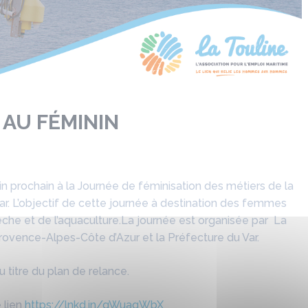
 AU FÉMININ
uin prochain à la Journée de féminisation des métiers de la
ar.
L’objectif de cette journée à destination des femmes
che et de l’aquaculture.
La journée est organisée par La
Provence-Alpes-Côte d’Azur et la Préfecture du Var.
u titre du plan de relance.
e lien
https://lnkd.in/gWuaqWbX