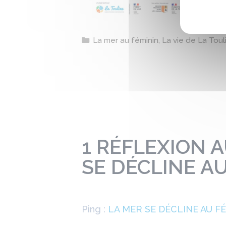
Catégories
La mer au féminin
,
La vie de La Toul
1 RÉFLEXION A
SE DÉCLINE AU
Ping :
LA MER SE DÉCLINE AU FÉMI