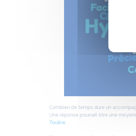
Combien de temps dure un accompag
Une réponse pourrait être une moyenne
Touline
.