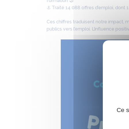
formation 🤝
⚓ Traité 14 088 offres d’emploi, dont 
Ces chiffres traduisent notre impact,
publics vers l’emploi. L’influence posi
Ce s