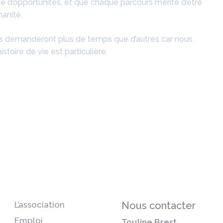
 d’opportunités, et que chaque parcours mérite d’être
anité.
ins demanderont plus de temps que d’autres car nous
stoire de vie est particulière.
L’association
Nous contacter
Emploi
Touline Brest