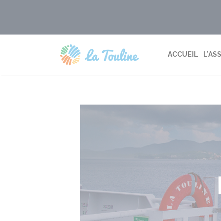
Aller
au
contenu
ACCUEIL
L’AS