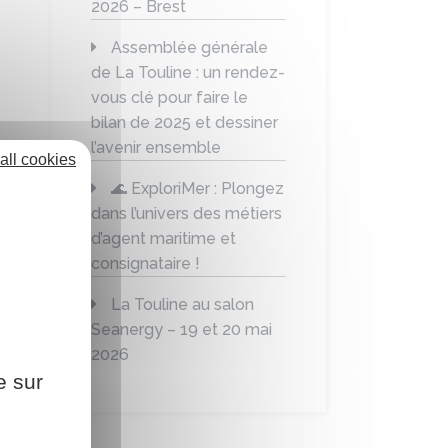
2026 – Brest
Assemblée générale
de La Touline : un rendez-
vous clé pour faire le
bilan de 2025 et dessiner
l’avenir ensemble
all cookies
🌊 ExploriMer : Plongez
dans l’univers des métiers
d’agent maritime et
consignataire !
La Touline au salon
Seanergy – 19 et 20 mai
2026
e sur