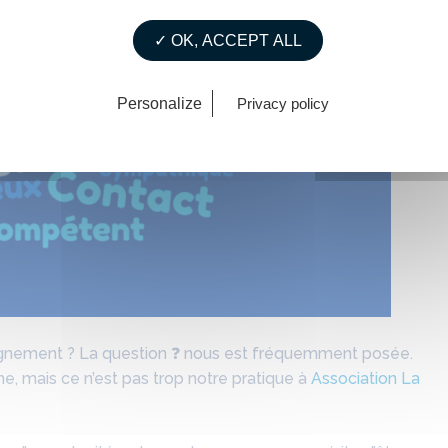
✓ OK, ACCEPT ALL
Personalize
Privacy policy
nement ? La question ❓ nous est fréquemment posée.
, mais ce n’est pas trop notre pratique à
Association La