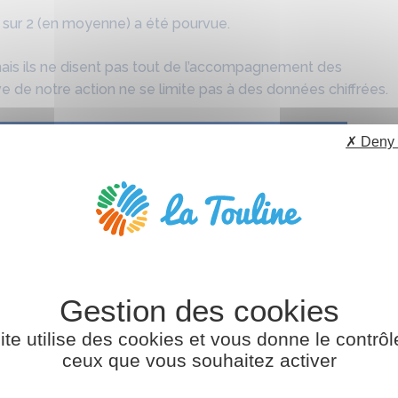
1 sur 2 (en moyenne) a été pourvue.
 mais ils ne disent pas tout de l’accompagnement des
tive de notre action ne se limite pas à des données chiffrées.
✗ Deny 
ite utilise des cookies et vous donne le contrôl
ceux que vous souhaitez activer