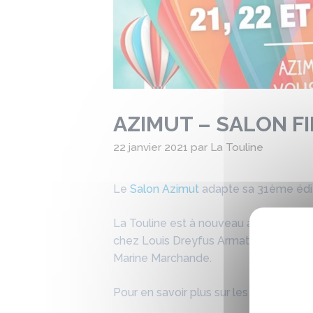
AZIMUT – SALON F
22 janvier 2021
par
La Touline
Le
Salon Azimut
adapte sa 31ème éditio
La Touline est à nouveau au rendez
chez Louis Dreyfus Armateurs, administr
Marine Marchande.
Pour en savoir plus sur les métiers de 