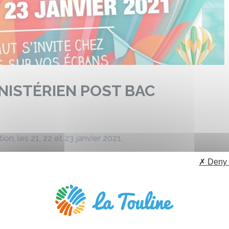
INISTÉRIEN POST BAC
n, les 21, 22 et 23 janvier 2021.
✗ Deny 
-vous avec le témoignage de Ganor GINAT, commandant
ateur de La Touline. Il présente le métier d’Officier de la
la mer,
contactez-nous
!