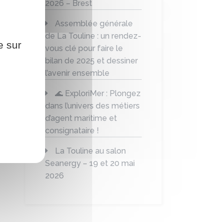
2026 – Brest
Assemblée générale
de La Touline : un rendez-
e sur
vous clé pour faire le
bilan de 2025 et dessiner
l’avenir ensemble
🌊 ExploriMer : Plongez
dans l’univers des métiers
d’agent maritime et
consignataire !
La Touline au salon
Seanergy – 19 et 20 mai
2026