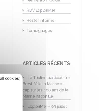
Mémento / Guide
RDV ExploriMer
Rester informé
Témoignages
ARTICLES RÉCENTS
La Touline participe à «
all cookies
Brest fête la Marine » :
cap sur les 400 ans de la
Marine nationale
ExploriMer – 03 juillet