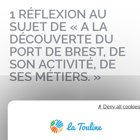
1 RÉFLEXION AU
SUJET DE « A LA
DÉCOUVERTE DU
PORT DE BREST, DE
SON ACTIVITÉ, DE
SES MÉTIERS. »
Ping :
A la découverte du port de Brest, de
✗ Deny all cookies
son...
Les commentaires sont fermés.