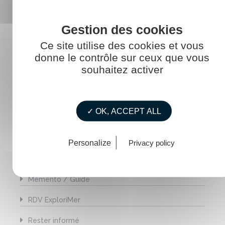
Ce site utilise des cookies et vous
donne le contrôle sur ceux que vous
CATÉGORIES
souhaitez activer
Agenda
✓ OK, ACCEPT ALL
Construire pour l'avenir
La mer au féminin
Personalize
Privacy policy
La vie de La Touline
Mémento / Guide
RDV ExploriMer
Rester informé