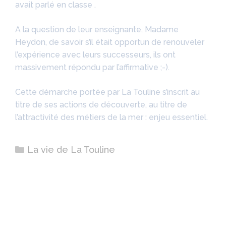
avait parlé en classe .
A la question de leur enseignante, Madame
Heydon, de savoir s’il était opportun de renouveler
l’expérience avec leurs successeurs, ils ont
massivement répondu par l’affirmative ;-).
Cette démarche portée par La Touline s’inscrit au
titre de ses actions de découverte, au titre de
l’attractivité des métiers de la mer : enjeu essentiel.
Catégories
La vie de La Touline