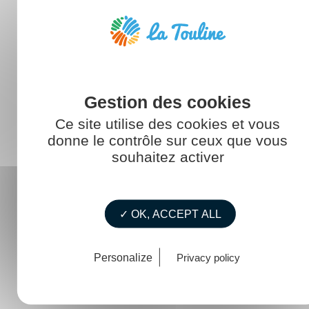
Construire pour l'avenir
La mer au féminin
La vie de La Touline
Mémento / Guide
Ce site utilise des cookies et vous
RDV ExploriMer
donne le contrôle sur ceux que vous
souhaitez activer
Rester informé
Témoignages
✓ OK, ACCEPT ALL
Personalize
Privacy policy
ARTICLES RÉCENTS