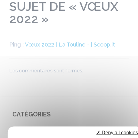
SUJET DE « VŒUX
2022 »
Ping :
Vœux 2022 | La Touline - | Scoop.it
Les commentaires sont fermés.
CATÉGORIES
Agenda
✗ Deny all cookies