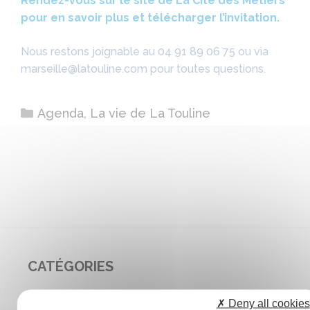
Rendez-vous sur le site de La Cité des Métiers
pour en savoir plus et télécharger l’invitation.
Nous restons joignable au 04 91 89 06 75 ou via
marseille@latouline.com pour toutes questions.
Catégories
Agenda
,
La vie de La Touline
CATÉGORIES
✗ Deny all cookies
Agenda