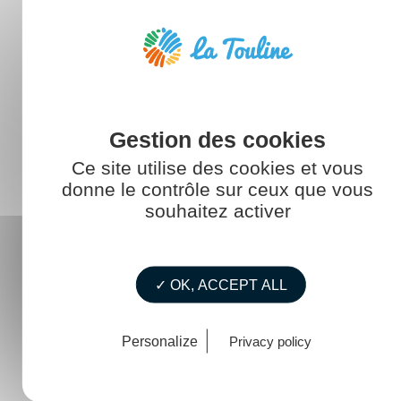
Construire pour l'avenir
La mer au féminin
La vie de La Touline
Mémento / Guide
Ce site utilise des cookies et vous
RDV ExploriMer
donne le contrôle sur ceux que vous
souhaitez activer
Rester informé
Témoignages
✓ OK, ACCEPT ALL
Personalize
Privacy policy
ARTICLES RÉCENTS