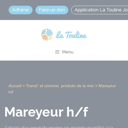
Aller
Adhérer
Faire un don
Application La Touline J
au
contenu
Menu
Accueil
>
Transf. et commer. produits de la mer
>
Mareyeur
h/f
Mareyeur h/f
Achète des produits marins en grande quantité à la