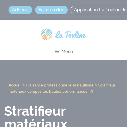
Aller
Adhérer
Faire un don
Application La Touline J
au
contenu
Menu
Accueil
>
Plaisance professionnelle et nautisme
>
Stratifieur
matériaux composites hautes performances h/f
Stratifieur
matériaux