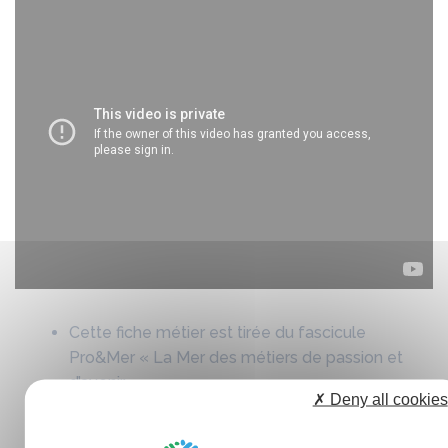
Cette fiche métier est tirée du fascicule
Pro&Mer « La Mer des métiers de passion et
d’avenir ».
✗ Deny all cookies