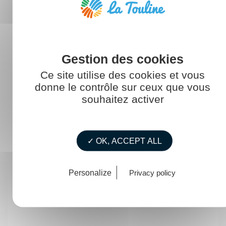
Perspective d'évolution
Ce site utilise des cookies et vous
Il/elle a la possibilité d'exercer par la suite le métier
donne le contrôle sur ceux que vous
de
souhaitez activer
✓ OK, ACCEPT ALL
Personalize
Privacy policy
Chef d'équipe