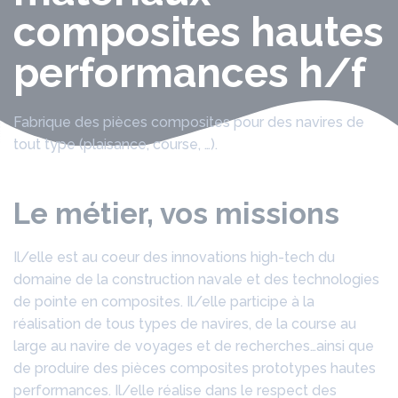
composites hautes
performances h/f
Fabrique des pièces composites pour des navires de
tout type (plaisance, course, …).
Le métier, vos missions
Il/elle est au coeur des innovations high-tech du
domaine de la construction navale et des technologies
de pointe en composites. Il/elle participe à la
réalisation de tous types de navires, de la course au
large au navire de voyages et de recherches…ainsi que
de produire des pièces composites prototypes hautes
performances. Il/elle réalise dans le respect des