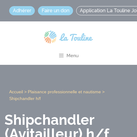
Aller
Adhérer
Faire un don
Application La Touline J
au
contenu
Menu
Accueil
>
Plaisance professionnelle et nautisme
>
Shipchandler h/f
Shipchandler
(Avitailleur) h/f