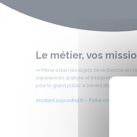
Le métier, vos missi
➔ Mène à bien les sujets de recherche en s’
expériences, analyse et interprète les résulta
pour le grand public à travers des articles, 
etudiant.aujourdhui.fr – Fiche métier : Cherc