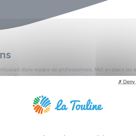
ons
entourant d’une équipe de professionnels. Met en place les 
ts. Il/Elle soumet les résultats en participant à des congrès 
✗ Deny 
des conférences, des émissions.
heur