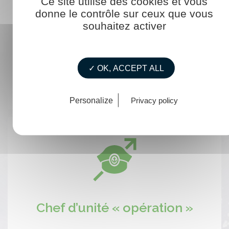
Ce site utilise des cookies et vous
donne le contrôle sur ceux que vous
souhaitez activer
Agent du service « ingénierie »
✓ OK, ACCEPT ALL
Personalize
Privacy policy
Chef d’unité « opération »