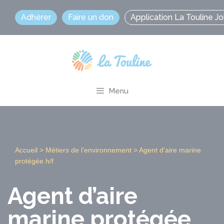
Aller
Adhérer
Faire un don
Application La Touline J
au
contenu
Menu
Accueil
>
Métiers de l’environnement
>
Agent d’aire marine
protégée h/f
Agent d’aire
marine protégée