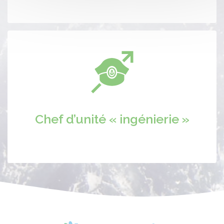
Chef d’unité « ingénierie »