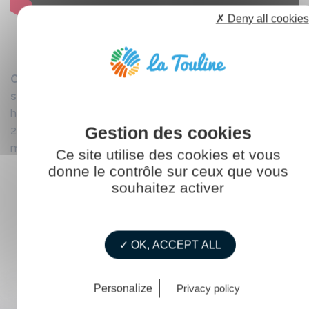
✗ Deny all cookies
Ouest France – Gaëtan 31 ans, est détecteur anti
sous-marins à bord du « Téméraire »
>
https://www.ouest-france.fr/bretagne/brest-
29200/brest-gaetan-31-ans-est-detecteur-anti-sous-
marins-bord-du-temeraire-6339396
Ce site utilise des cookies et vous
donne le contrôle sur ceux que vous
souhaitez activer
✓ OK, ACCEPT ALL
Personalize
Privacy policy