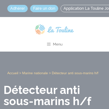
Aller
Adhérer
Faire un don
Application La Touline J
au
contenu
Menu
Accueil
>
Marine nationale
>
Détecteur anti sous-marins h/f
Détecteur anti
sous-marins h/f