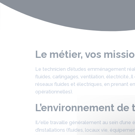
Le métier, vos missi
Le technicien d’études emménagement réali
fluides, carlingages, ventilation, électricité
réseaux fluides et électriques, en prenant e
opérationnelles).
L’environnement de t
Il/elle travaille généralement au sein d’une é
d’installations (fluides, locaux vie, équipeme