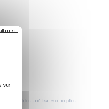
all cookies
ée
e sur
tre pro technicien supérieur en conception