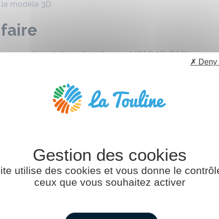
s le modèle 3D.
-faire
ls conception et de gestion de projet (CAO 3D, DAO)
✗ Deny 
s de conception de dernière génération et la réalité augment
é à l’activité (mécanique, électricité, fluides…)
taires, civils…) ou des submersibles (sous-marins…)
 de la rigueur
 plus
ite utilise des cookies et vous donne le contrôl
EII/GMP, BTS CPI, CRCI…
ceux que vous souhaitez activer
liées aux travaux d’ingénierie navale Formation continue : Ti