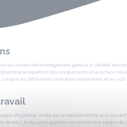
ons
se les études d’emménagement général et détaillé des loca
…Il détermine la répartition des équipements et la surface néc
n compte les diffférentes contraintes transverses et le cycl
ravail
quipe d’ingénierie. Il/elle est en relation étroite avec les a
nts divers…). Il/elle peut apporter son soutien aux équipe de 