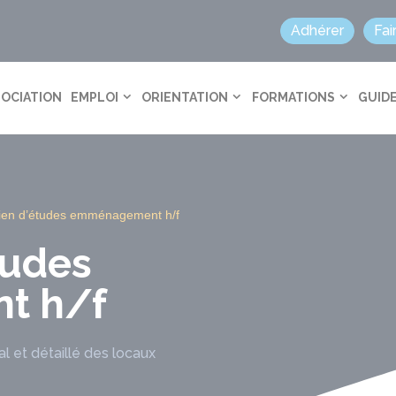
Adhérer
Fai
SOCIATION
EMPLOI
ORIENTATION
FORMATIONS
GUIDE
ien d’études emménagement h/f
tudes
t h/f
 et détaillé des locaux