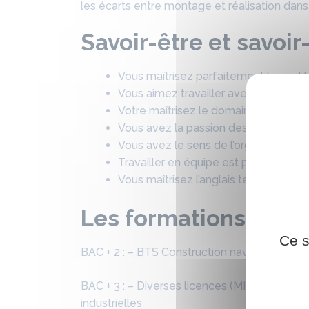
les écarts entre montage et réalisation dan
Savoir-être et savoir
Vous maîtrisez parfaitement les outi
Vous aimez travailler avec les outil
Votre maîtrisez le domaine technique li
Vous avez la passion des navires (mili
Vous avez le sens de l’organisation et
Travailler en équipe est pour vous un
Vous maîtrisez l’anglais technique
Les formations
Ce s
BAC + 2 : – BTS Construction navale, DUT G
BAC + 3 : – Diverses licences (MINM, MECD…) 
industrielles