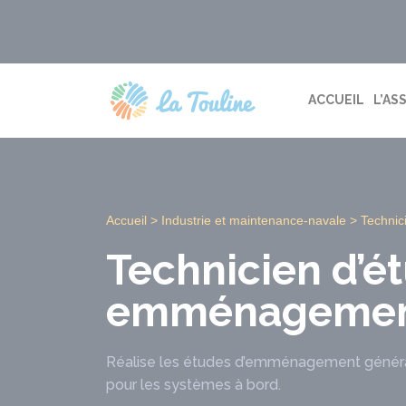
Aller
au
contenu
ACCUEIL
L’AS
Accueil
>
Industrie et maintenance-navale
>
Technic
Technicien d’é
emménagemen
Réalise les études d’emménagement général
pour les systèmes à bord.