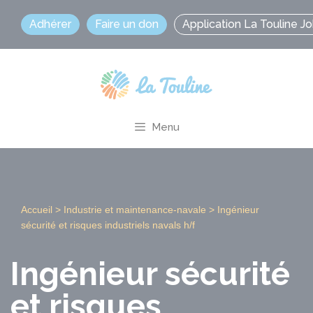
Aller
Adhérer
Faire un don
Application La Touline J
au
contenu
Menu
Accueil
>
Industrie et maintenance-navale
>
Ingénieur
sécurité et risques industriels navals h/f
Ingénieur sécurité
et risques