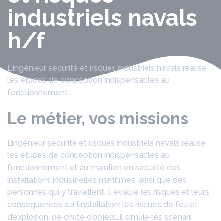
industriels navals
h/f
L'ingénieur sécurité et risques industriels navals réalise
les études de conception indispensables au
fonctionnement...
Le métier, vos missions
L’ingénieur sécurité et risques industriels navals réalise
les études de conception indispensables au
fonctionnement et au maintien en sécurité des
installations industrielles maritimes, ainsi que des
personnes qui y travaillent. Il évalue les risques et leurs
conséquences sur l’installation: les risques de feu et
d’explosion, de chute d’objets…Il simule les scenarii