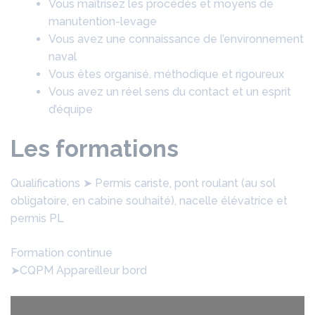
Vous maîtrisez les procédés et moyens de
manutention-levage
Vous avez une connaissance de l’environnement
naval
Vous êtes organisé, méthodique et rigoureux
Vous avez un réel sens du contact et un esprit
d’équipe
Les formations
Qualifications ➤ Permis cariste, pont roulant (au sol
obligatoire, en cabine souhaité), nacelle élévatrice et
permis PL
Formation continue
➤CQPM Appareilleur bord