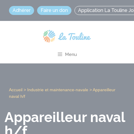
Aller
Adhérer
Faire un don
Application La Touline J
au
contenu
Menu
Accueil
>
Industrie et maintenance-navale
>
Appareilleur
naval h/f
Appareilleur naval
h/f