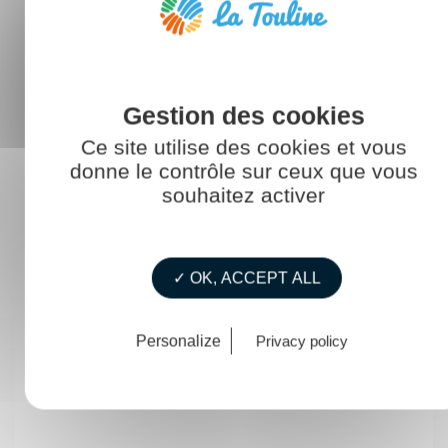
Perspective d'évolution
Ce site utilise des cookies et vous
L'appareilleur a la possibilité d'exercer par la suite le
donne le contrôle sur ceux que vous
métier de
souhaitez activer
✓ OK, ACCEPT ALL
Personalize
Privacy policy
Magasinier