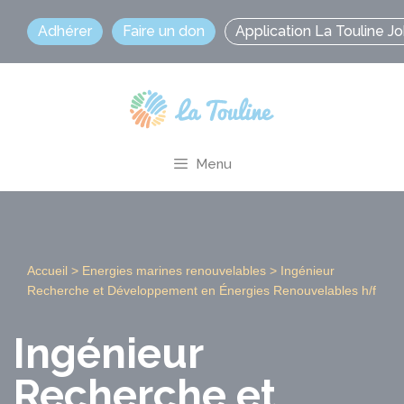
Aller
Adhérer
Faire un don
Application La Touline J
au
contenu
Menu
Accueil
>
Energies marines renouvelables
>
Ingénieur
Recherche et Développement en Énergies Renouvelables h/f
Ingénieur
Recherche et