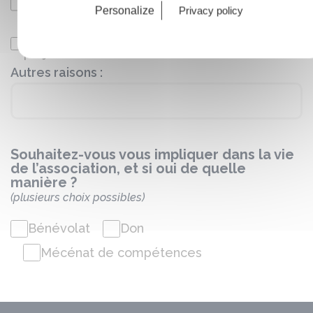
Personalize
Privacy policy
Acquis de l’Expérience)
Être informé sur les actions et participer au
projet associatif
Autres raisons :
Souhaitez-vous vous impliquer dans la vie
de l’association, et si oui de quelle
manière ?
(plusieurs choix possibles)
Bénévolat
Don
Mécénat de compétences