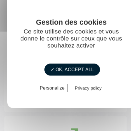
L'agent.e consignataire a la possibilité d'exercer par
la suite le métier de chef.fe de consignation,
chef.fe d'agence, ...
Ce site utilise des cookies et vous
donne le contrôle sur ceux que vous
souhaitez activer
✓ OK, ACCEPT ALL
Chef de consignation
Personalize
Privacy policy