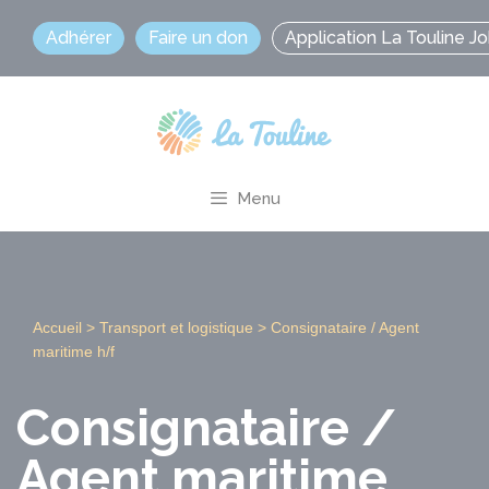
Aller
Adhérer
Faire un don
Application La Touline J
au
contenu
Menu
Accueil
>
Transport et logistique
>
Consignataire / Agent
maritime h/f
Consignataire /
Agent maritime